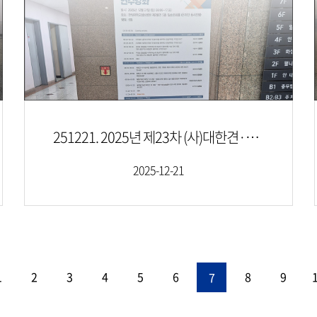
251221. 2025년 제23차 (사)대한견·주관절의학회 연수강좌
2025-12-21
1
2
3
4
5
6
8
9
7